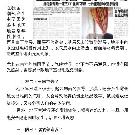
在我国，
潮气产生
主要因为
很多地区
地基常年
性潮湿，
而且由于垫层、面层不够密实，基层又未设置防潮层，地基中的
水透过毛细管作用上升，以气态水向上渗透，使面层材料受潮，
造成整个地面泛潮现象。
尤其在南方的梅雨季节，气候潮湿，地下室不易通风，也没有阳
光照射，更容易导致地下室出现返潮现象。
二、潮气又有何危害？
地下室潮湿不仅会引起装饰面的发霉、脱落，还会产生霉斑
散发出难闻的气味。既会导致储存的贵重物品发霉、破损造成经
济损失，又会危害人们的身体健康。
另外，地下室潮湿还会腐蚀钢筋，损害建筑结构。一旦与用
电安全隐患同时发生，后果不堪设想。
三、防潮面临的普遍误区