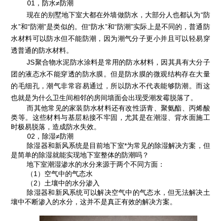
01，防水≠防潮
现在的别墅地下室大都在外墙做防水，大部分人也都认为“防
水”和“防潮”是类似的。但“防水”和“防潮”实际上是不同的，普通防
水材料可以防水但不能防潮，因为潮气分子更小并且可以轻易穿
透普通的防水材料。
JS聚合物水泥防水涂料是常用的防水材料，因其具有大分子
团的液态水不能穿透的防水膜。但是防水膜的微观结构存在大量
的毛细孔，潮气非常容易通过，所以防水不代表能够防潮。而这
也就是为什么卫生间相邻的房间墙面会出现受潮发霉脱落了。
而其他常见的家装防水材料还有改性沥青、聚氨酯、丙烯酸
类等。这些材料与基层粘接不牢固，尤其是在潮湿、背水面施工
时极易脱落，造成防水失效。
02，除湿≠防潮
除湿器和新风系统是目前地下室*为常见的除湿解决方案，但
是简单的除湿就能实现地下室整体的防潮吗？
地下室潮湿渗水的水分来源于两个不同方面：
（1）空气中的气态水
（2）土壤中的水分渗入
除湿器和新风系统可以解决空气中的气态水，但无法解决土
壤中不断渗入的水分，这并不是真正有效的解决方案。